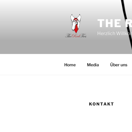
Zum
Inhalt
springen
THE 
Herzlich Willkom
Home
Media
Über uns
KONTAKT