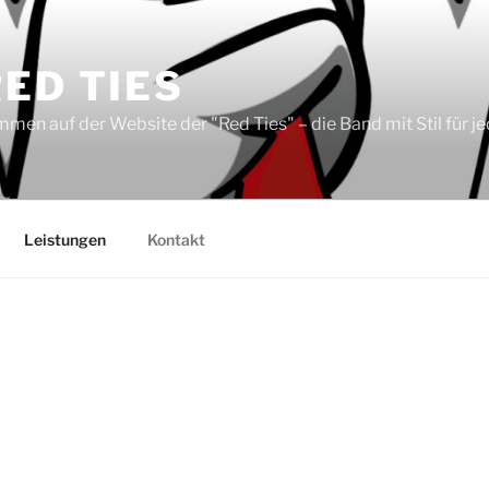
RED TIES
men auf der Website der "Red Ties" – die Band mit Stil für je
Leistungen
Kontakt