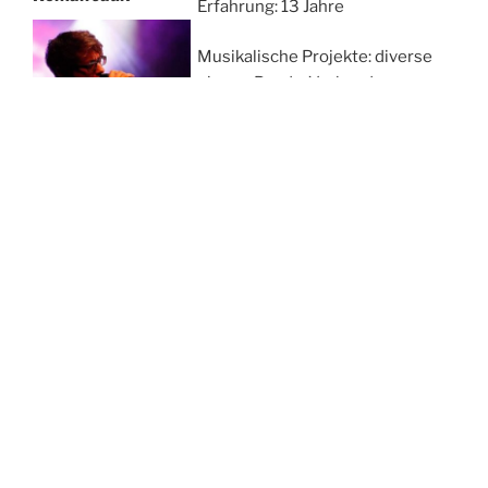
Erfahrung: 13 Jahre
Musikalische Projekte: diverse
eigene Bands, Vorband von:
Silbermond, La Brassbanda und
Vait, zweimalige Teilnahme an
The Voice of Germany, zweiter
Platz in der TV Show Keep Your
Light Shining, Teil der
Eröffnungszeremonie des
Electric Love Festivals 2018
Geb.: 20.02.1991
Instrument: Gesang
Romina Sterk
Erfahrung: 10 Jahre