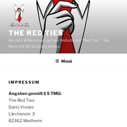
Zum
Inhalt
springen
THE RED TIES
Herzlich Willkommen auf der Website der "Red Ties" – die
Band mit Stil für jeden Anlass.
Menü
IMPRESSUM
Angaben gemäß § 5 TMG:
The Red Ties
Dario Viviani
Lärchenstr. 3
82362 Weilheim